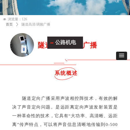
更新时间：
2025-07-21
14:12
浏览量：
126
넶
首页
ꄲ
隧道高清/调频广播
公路机电
隧道高清/调频广播
系统概述
隧道定向广播采用声波相控阵技术，有效的解
决了声音定向问题。是远距离定向声波发射装置是
一种革命性的技术，它具有“大功率、高清晰、远距
离”传声特点，可以将声音信息清晰地传输到0-500