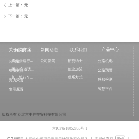
上一篇：
无
ꄴ
下一篇：
无
ꄲ
产品中心
关于我们
解决方案
新闻动态
联系我们
雾天公路行车诱导
公司新闻
招贤纳士
公路机电
公司简介
匝道/弯道诱导方案
创业加盟
公路预警
组织架构
长下坡行车智能诱导
联系方式
感知检测
资质荣誉
智慧平台
发展愿景
版权所有 ©
北京中控交安科技有限公司
京ICP备18052855号-1
本网站支持
IPv6
本网站由阿里云提供云计算及安全服务