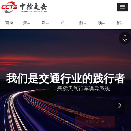
关于我们
新闻动态
产品中心
解决方案
项目案例
招贤纳士
首页
ꄢ
我们是交通行业的践行者
- 恶劣天气行车诱导系统
넳
넲
查看更多
뀠