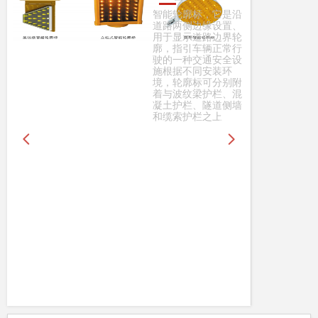
它是沿
设置、
边界轮
正常行
安全设
装环
分别附
栏、混
道侧墙
上
넳
넲
支路哨兵
支路哨兵装置是一种设置在远郊或山区的
支路与干路平交路口，对支路通行的行人
和非机动车进行安全提醒的系统，是专门
用来解决支路主路相交视觉盲区问题的设
备，被老百姓亲切称为“不下岗的警察”