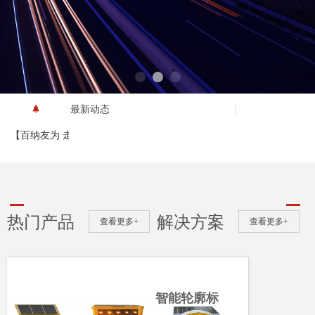
最新动态
넕
【百纳友为 走进海南】海南警企交流会
2019-12-06
热门产品
解决方案
查看更多+
查看更多+
标