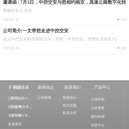
邀请函 | 7月3日，中控交安与您相约南京，高速公路数字化转
型关键技术研讨会！
尊敬的女士/先生
您好!
2025-07-18
넶
112
非常感谢您对我司长期以来的关注与支持。2025，,我司
公司简介|一文带您走进中控交安
启动上市计划，由 “ 百纳友为 ” 升级为 “ 中控交安 ” 我
们将再次扬帆起航!现诚邀您参加 2025 中国交通信息
北京中控交安科技有限公司（简称：中控交安，曾用名百纳友为）
化·学术暨技术年会及高速公路数字化转型关键技术研
2025-07-18
넶
420
讨会,展会将于 2025 年7月3日至2025 年7月4日在
南京玄武苏宁诺富特酒店举办,Z06 展位，中控交安与您
不见不散!
产品中心
关于我们
解决方案
新闻动态
联系我们
雾天公路行车诱导
公司新闻
招贤纳士
公司简介
公路机电
创业加盟
匝道/弯道诱导方案
组织架构
公路预警
联系方式
长下坡行车智能诱导
资质荣誉
感知检测
发展愿景
智慧平台