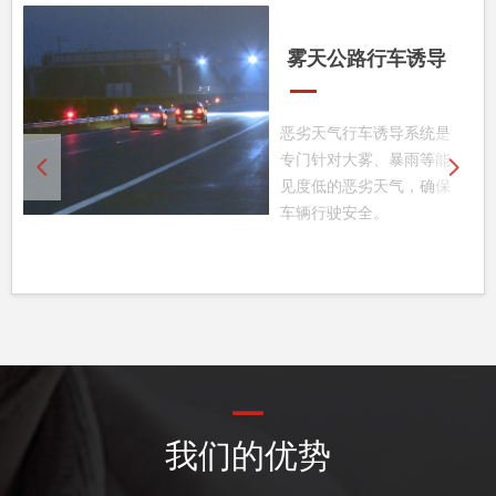
导
匝道/弯道诱导方案
匝道/弯道因为特殊的地形
统是
特征，或是存在视线盲区，
一直是道路交通安全的隐患
等能
넳
넲
区域。因此采用智能化弯道
确保
预警系统对交通匝道/弯道
进行主动警示尤为重要。
—
我们的优势